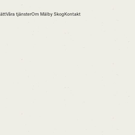
ätt
Våra tjänster
Om Mälby Skog
Kontakt