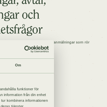
ar, avtal,
ngar och
etsfrågor
som med alla typer av avtal och anmälningar som rör
Om
andahålla funktioner för
n information från din enhet
 tur kombinera informationen
deras tjänster.