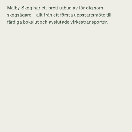
Mälby Skog har ett brett utbud av för dig som
skogsägare – allt från ett första uppstartsmöte till
färdiga bokslut och avslutade virkestransporter.
Röjning
Skogsgödsling
Att röja v